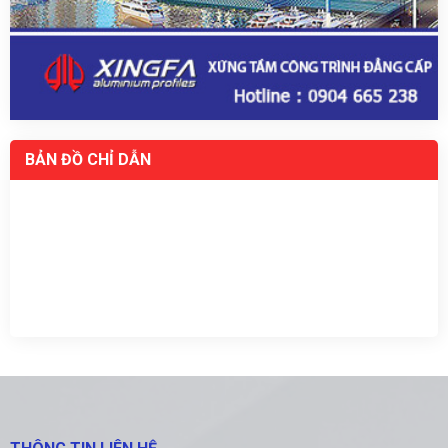
BẢN ĐỒ CHỈ DẪN