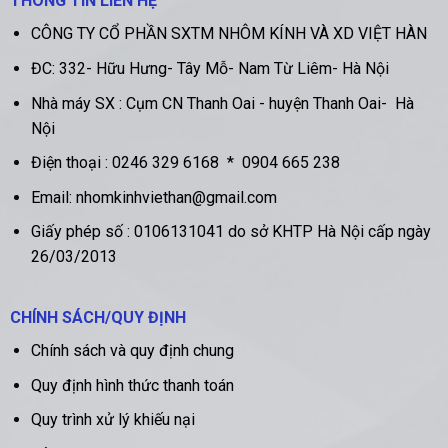
THÔNG TIN LIÊN HỆ
CÔNG TY CỔ PHẦN SXTM NHÔM KÍNH VÀ XD VIỆT HÀN
ĐC:
332- Hữu Hưng- Tây Mỗ- Nam Từ Liêm- Hà Nội
Nhà máy SX :
Cụm CN Thanh Oai - huyện Thanh Oai- Hà
Nội
Điện thoại :
0246 329 6168
*
0904 665 238
Email: nhomkinhviethan@gmail.com
Giấy phép số : 0106131041 do sở KHTP Hà Nội cấp ngày
26/03/2013
CHÍNH SÁCH/QUY ĐỊNH
Chính sách và quy định chung
Quy định hình thức thanh toán
Quy trình xử lý khiếu nại