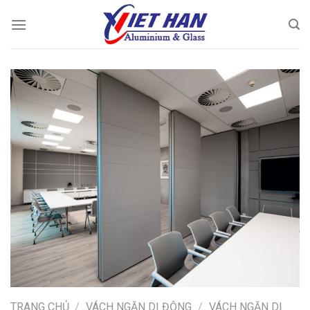
Chuyển
đến
nội
dung
TRANG CHỦ
/
VÁCH NGĂN DI ĐỘNG
/
VÁCH NGĂN DI