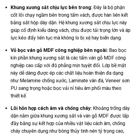
Khung xương sắt chịu lực bên trong:
Đây là bộ phận
cốt lõi chạy ngầm bên trong tấm vách, được hàn liên kết
bằng sắt hộp dày dặn. Hệ khung xương sắt chịu lực này
giúp cố định kiểu dáng vách, chịu được tải trọng lớn và áp
lực kéo đẩy liên tục mà không lo bị xệ hay biến dạng.
Vỏ bọc ván gỗ MDF công nghiệp bên ngoài:
Bao bọc
kín phần khung xương sắt là các tấm ván gỗ MDF công
nghiệp cao cấp với độ phẳng mịn tuyệt đối. Lớp bề mặt
này dễ dàng được ép các chất liệu hoàn thiện đa dạng
như Melamine chống xước, Laminate vân đá, Veneer sơn
PU sang trọng hoặc bọc vải nỉ tiêu âm phối màu theo
thiết kế.
Lõi hỗn hợp cách âm và chống cháy:
Khoảng trống dày
dặn nằm giữa khung xương sắt và ván gỗ MDF được lấp
đầy bằng sự kết hợp của nhiều vật liệu cách âm, chống
cháy chuyên dụng như bông thủy tinh nén tỷ trọng cao,