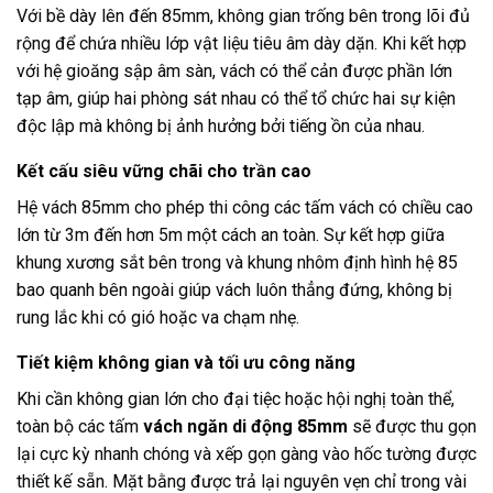
Với bề dày lên đến 85mm, không gian trống bên trong lõi đủ
rộng để chứa nhiều lớp vật liệu tiêu âm dày dặn. Khi kết hợp
với hệ gioăng sập âm sàn, vách có thể cản được phần lớn
tạp âm, giúp hai phòng sát nhau có thể tổ chức hai sự kiện
độc lập mà không bị ảnh hưởng bởi tiếng ồn của nhau.
Kết cấu siêu vững chãi cho trần cao
Hệ vách 85mm cho phép thi công các tấm vách có chiều cao
lớn từ 3m đến hơn 5m một cách an toàn. Sự kết hợp giữa
khung xương sắt bên trong và khung nhôm định hình hệ 85
bao quanh bên ngoài giúp vách luôn thẳng đứng, không bị
rung lắc khi có gió hoặc va chạm nhẹ.
Tiết kiệm không gian và tối ưu công năng
Khi cần không gian lớn cho đại tiệc hoặc hội nghị toàn thể,
toàn bộ các tấm
vách ngăn di động 85mm
sẽ được thu gọn
lại cực kỳ nhanh chóng và xếp gọn gàng vào hốc tường được
thiết kế sẵn. Mặt bằng được trả lại nguyên vẹn chỉ trong vài