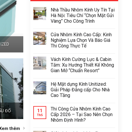
Nhà Thầu Nhôm Kính Uy Tín Tại
Hà Nội: Tiêu Chí “Chọn Mặt Gửi
Vàng” Cho Công Trình
Cửa Nhôm Kính Cao Cấp: Kinh
Nghiệm Lựa Chọn Và Báo Giá
IZED
Thi Công Thực Tế
Vách Kính Cường Lực & Cabin
Tắm: Xu Hướng Thiết Kế Không
Gian Mở “Chuẩn Resort”
Hệ Mặt dựng Kính Unitized:
Giải Pháp Đẳng cấp Cho Nhà
Cao Tầng
Thi Công Cửa Nhôm Kính Cao
11
ẤU ĐỐ
Cấp 2026 – Tại Sao Nên Chọn
Th5
Nhôm Định Hình?
Xem thêm