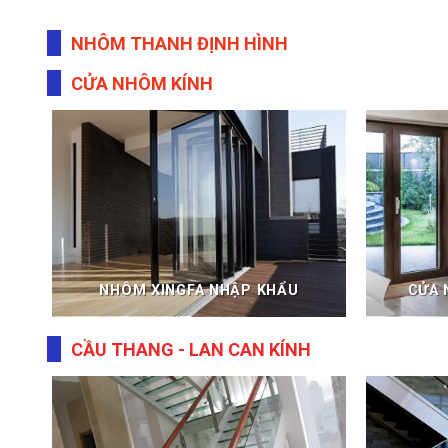
NHÔM THANH ĐỊNH HÌNH
CỬA NHÔM KÍNH
NHÔM XINGFA NHẬP KHẨU
CỬA 
CẦU THANG - LAN CAN KÍNH