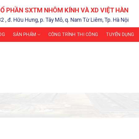
Ổ PHẦN SXTM NHÔM KÍNH VÀ XD VIỆT HÀN
32 , đ. Hữu Hưng, p. Tây Mỗ, q. Nam Từ Liêm, Tp. Hà Nội
OG
SẢN PHẨM
CÔNG TRÌNH THI CÔNG
TUYỂN DỤNG