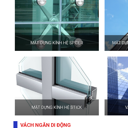
MẶT DỰNG KÍNH HỆ SPIDER
MẶT DỰN
MẶT DỰNG KÍNH HỆ STICK
V
VÁCH NGĂN DI ĐỘNG