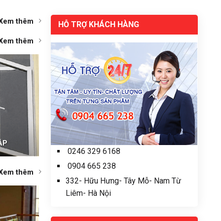
Xem thêm
HỖ TRỢ KHÁCH HÀNG
Xem thêm
ÁP
0246 329 6168
0904 665 238
Xem thêm
332- Hữu Hưng- Tây Mỗ- Nam Từ
Liêm- Hà Nội