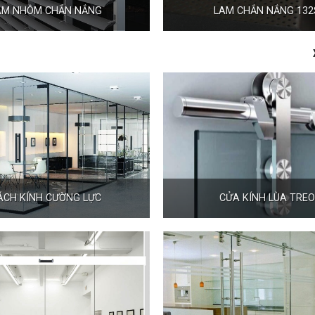
AM NHÔM CHẮN NẮNG
LAM CHẮN NẮNG 132
ÁCH KÍNH CƯỜNG LỰC
CỬA KÍNH LÙA TREO