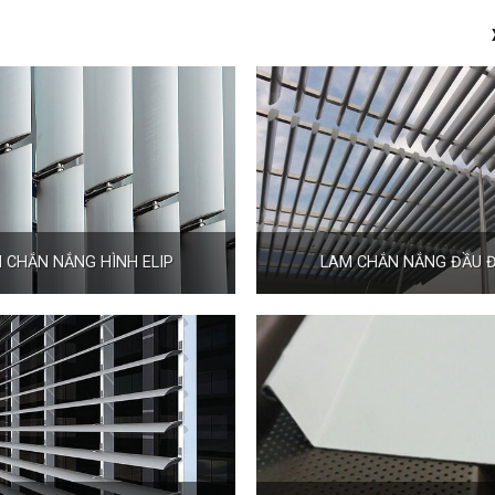
 CHẮN NẮNG HÌNH ELIP
LAM CHẮN NẮNG ĐẦU 