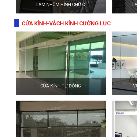
LAM NHÔM HÌNH CHỮ C
L
CỬA KÍNH-VÁCH KÍNH CƯỜNG LỰC
CỬA KÍNH TỰ ĐỘNG
V