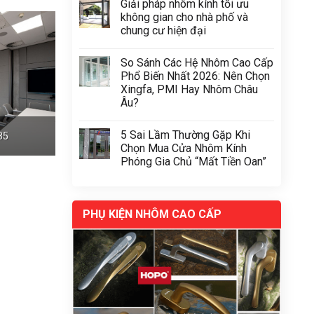
Giải pháp nhôm kính tối ưu
không gian cho nhà phố và
chung cư hiện đại
So Sánh Các Hệ Nhôm Cao Cấp
Phổ Biến Nhất 2026: Nên Chọn
Xingfa, PMI Hay Nhôm Châu
Âu?
5 Sai Lầm Thường Gặp Khi
85
Chọn Mua Cửa Nhôm Kính
Phóng Gia Chủ “Mất Tiền Oan”
PHỤ KIỆN NHÔM CAO CẤP