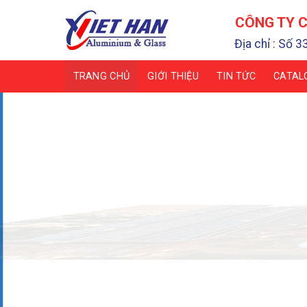
Chuyển
CÔNG TY C
đến
nội
Địa chỉ : Số 3
dung
TRANG CHỦ
GIỚI THIỆU
TIN TỨC
CATAL