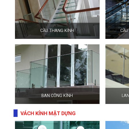
CẦU THANG KÍNH
CẦU
BAN CÔNG KÍNH
LAN
VÁCH KÍNH MẶT DỰNG