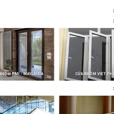
NHÔM PMI - MAYLAISIA
CỬA NHÔM VIỆT PH