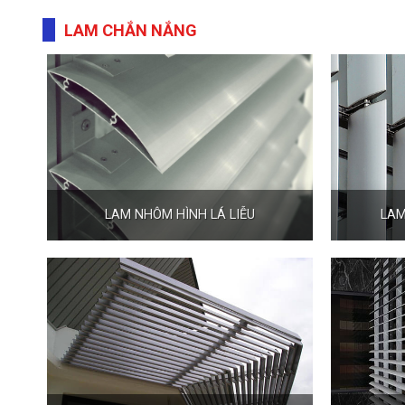
LAM CHẮN NẮNG
LAM NHÔM HÌNH LÁ LIỄU
LAM