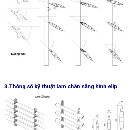
3.Thông số kỹ thuật lam chắn nắng hình elip