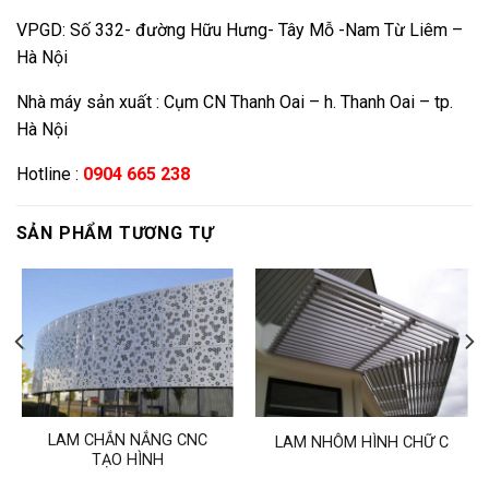
VPGD: Số 332- đường Hữu Hưng- Tây Mỗ -Nam Từ Liêm –
Hà Nội
Nhà máy sản xuất : Cụm CN Thanh Oai – h. Thanh Oai – tp.
Hà Nội
Hotline :
0904 665 238
SẢN PHẨM TƯƠNG TỰ
LAM CHẮN NẮNG CNC
LAM NHÔM HÌNH CHỮ C
TẠO HÌNH