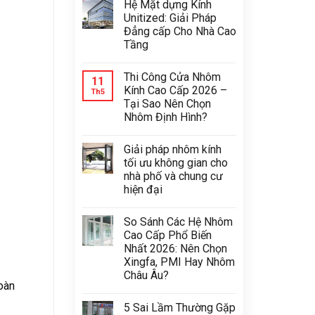
Hệ Mặt dựng Kính
Unitized: Giải Pháp
Đẳng cấp Cho Nhà Cao
Tầng
Thi Công Cửa Nhôm
11
Kính Cao Cấp 2026 –
Th5
Tại Sao Nên Chọn
Nhôm Định Hình?
Giải pháp nhôm kính
tối ưu không gian cho
nhà phố và chung cư
hiện đại
So Sánh Các Hệ Nhôm
Cao Cấp Phổ Biến
Nhất 2026: Nên Chọn
Xingfa, PMI Hay Nhôm
Châu Âu?
oàn
5 Sai Lầm Thường Gặp