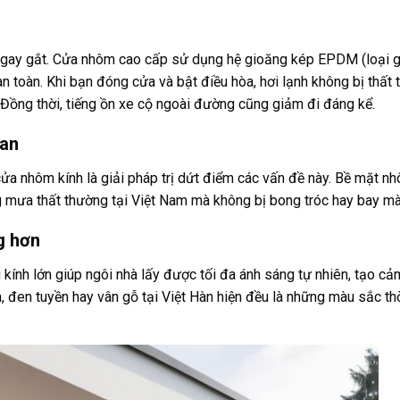
g gay gắt. Cửa nhôm cao cấp sử dụng hệ gioăng kép EPDM (loại 
àn toàn. Khi bạn đóng cửa và bật điều hòa, hơi lạnh không bị thất 
ó. Đồng thời, tiếng ồn xe cộ ngoài đường cũng giảm đi đáng kể.
ian
cửa nhôm kính là giải pháp trị dứt điểm các vấn đề này. Bề mặt n
 mưa thất thường tại Việt Nam mà không bị bong tróc hay bay mà
g hơn
ính lớn giúp ngôi nhà lấy được tối đa ánh sáng tự nhiên, tạo cả
 đen tuyền hay vân gỗ tại Việt Hàn hiện đều là những màu sắc th