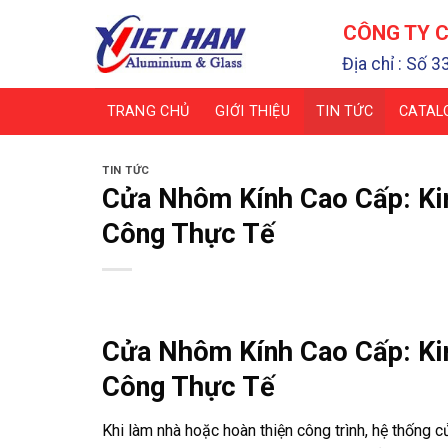
Chuyển
CÔNG TY C
đến
nội
Địa chỉ : Số 3
dung
TRANG CHỦ
GIỚI THIỆU
TIN TỨC
CATAL
TIN TỨC
Cửa Nhôm Kính Cao Cấp: Ki
Công Thực Tế
Cửa Nhôm Kính Cao Cấp: Ki
Công Thực Tế
Khi làm nhà hoặc hoàn thiện công trình, hệ thống 