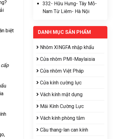
ụng?
332- Hữu Hưng- Tây Mỗ-
ải
Nam Từ Liêm- Hà Nội
ân biệt
DANH MỤC SẢN PHẨM
Nhôm XINGFA nhập khẩu
Cửa nhôm PMI-Maylaisia
 cấp
Cửa nhôm Việt Pháp
Cửa kính cường lực
hẩu
ia
Vách kính mặt dựng
Mái Kính Cường Lực
ính
Vách kính phòng tắm
Cầu thang-lan can kính
go,