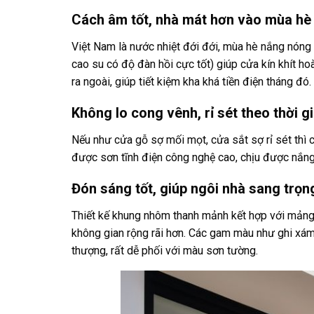
Cách âm tốt, nhà mát hơn vào mùa hè
Việt Nam là nước nhiệt đới đới, mùa hè nắng nón
cao su có độ đàn hồi cực tốt) giúp cửa kín khít ho
ra ngoài, giúp tiết kiệm kha khá tiền điện tháng đ
Không lo cong vênh, rỉ sét theo thời g
Nếu như cửa gỗ sợ mối mọt, cửa sắt sợ rỉ sét thì 
được sơn tĩnh điện công nghệ cao, chịu được nắng
Đón sáng tốt, giúp ngôi nhà sang trọn
Thiết kế khung nhôm thanh mảnh kết hợp với mảng k
không gian rộng rãi hơn. Các gam màu như ghi xám,
thượng, rất dễ phối với màu sơn tường.