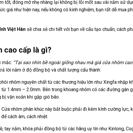
m tốt, đóng mở nhẹ nhàng lại không bị lỗi mốt sau vài năm sử d
ức giá như hiện nay, nếu không có kinh nghiệm, bạn rất dễ mua ph
nh Việt Hàn
sẽ chia sẻ chi tiết với bạn về cấu tạo chuẩn, cách ph
 cao cấp là gì?
ắc mắc:
“Tại sao nhìn bề ngoài giống nhau mà giá cửa nhôm cao
 trả lời nằm ở độ đồng bộ và chất lượng cấu thành:
hôi nhôm nguyên chất từ các thương hiệu lớn như Xingfa nhập k
 từ 1.4mm – 2.0mm. Bên trong khoang nhôm có các đường gân g
bị vặn xoắn khi gặp gió bão.
 Cửa nhôm phân khúc này bắt buộc phải đi kèm kính cường lực, k
 để cách âm, cách nhiệt.
lề, tay nắm, khóa phải đồng bộ từ các hãng uy tín như Kinlong, Co