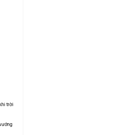
hi trời
 vướng