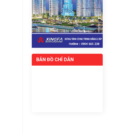
BẢN ĐỒ CHỈ DẪN