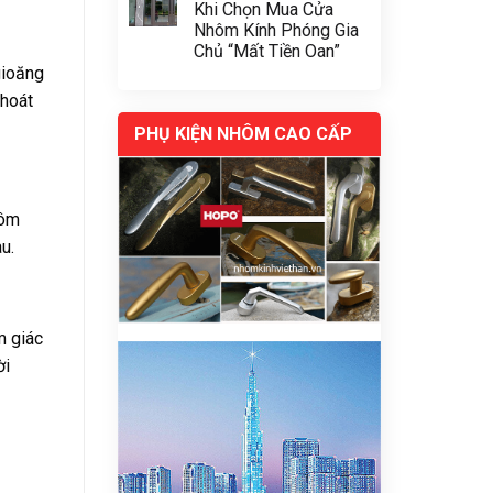
Khi Chọn Mua Cửa
Nhôm Kính Phóng Gia
Chủ “Mất Tiền Oan”
gioăng
thoát
PHỤ KIỆN NHÔM CAO CẤP
hôm
u.
m giác
ời