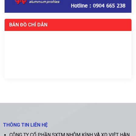
BẢN ĐỒ CHỈ DẪN
THÔNG TIN LIÊN HỆ
CÔNG TY CỔ PHẦN SXTM NHÔM KÍNH VÀ XD VIỆT HÀN