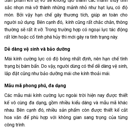
Sản phẩm khi bị vỡ sẽ không tạo thành các mảnh thủy tinh
sắc nhọn mà vỡ thành những mảnh nhỏ như hạt lựu, có độ
mòn. Bởi vậy hạn chế gây thương tích, giúp an toàn cho
người sử dụng. Bên cạnh đó, kính cũng rất chắc chắn, thông
thường sẽ rất ít vỡ. Trong trường hợp có ngoại lực tác động
rất lớn hoặc cố tình phá hủy thì mới gây ra tình trạng này.
Dễ dàng vệ sinh và bảo dưỡng
Mái kính cường lực có độ bóng nhất định, nên hạn chế tình
trạng bị bám bẩn. Do vậy, người dùng có thể dễ dàng vệ sinh,
lắp đặt cũng như bảo dưỡng mái che kính thoải mái.
Mẫu mã phong phú, đa dạng
Các mẫu mái kính cường lực ngoài trời hiện nay được thiết
kế vô cùng đa dạng, gồm nhiều kiểu dáng và mẫu mã khác
nhau. Bên cạnh đó, nhiều sản phẩm còn được thiết kế cắt
hoa văn để phù hợp với không gian sang trọng của từng
công trình.