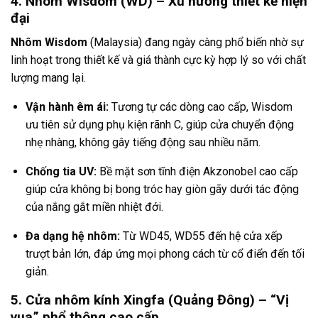
4. Nhôm Wisdom (WD) – Xu hướng thiết kế hiện
đại
Nhôm Wisdom
(Malaysia) đang ngày càng phổ biến nhờ sự
linh hoạt trong thiết kế và giá thành cực kỳ hợp lý so với chất
lượng mang lại.
Vận hành êm ái:
Tương tự các dòng cao cấp, Wisdom
ưu tiên sử dụng phụ kiện rãnh C, giúp cửa chuyển động
nhẹ nhàng, không gây tiếng động sau nhiều năm.
Chống tia UV:
Bề mặt sơn tĩnh điện Akzonobel cao cấp
giúp cửa không bị bong tróc hay giòn gãy dưới tác động
của nắng gắt miền nhiệt đới.
Đa dạng hệ nhôm:
Từ WD45, WD55 đến hệ cửa xếp
trượt bản lớn, đáp ứng mọi phong cách từ cổ điển đến tối
giản.
5. Cửa nhôm kính Xingfa (Quảng Đông) – “Vị
vua” phổ thông cao cấp