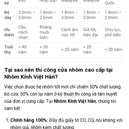
Đức
Nhật Bản
Malaysia
Malaysia
xứ
Quốc
Độ
2.0mm –
1.4mm –
1.4mm –
1.4mm –
1.4mm –
dày
3.0mm
2.5mm
3.0mm
2.0mm
2.0mm
Cầu
Kháng
Ưu
Cách âm
Giá tốt,
Chịu lực,
cách
muối
điểm
cực tốt
hiện đại
phổ biến
nhiệt
biển
Tuổi
> 40
> 30
> 20
> 25 năm
> 20 năm
thọ
năm
năm
năm
Tại sao nên thi công cửa nhôm cao cấp tại
Nhôm Kính Việt Hàn?
Việc chọn được hệ nhôm tốt mới chỉ chiếm 50% chất lượng
bộ cửa. 50% còn lại nằm ở kỹ thuật thi công và tâm huyết
của đơn vị cung cấp. Tại
Nhôm Kính Việt Hàn
, chúng tôi
cam kết:
Chính hãng 100%:
Đầy đủ giấy tờ CO, CQ; nói không với
nhôm giả, nhôm kém chất lượng.