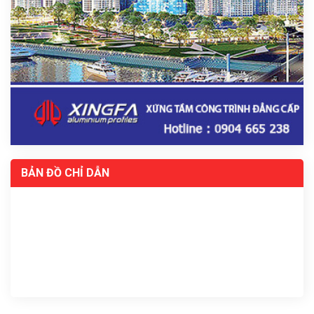
BẢN ĐỒ CHỈ DẪN