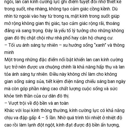
ngôi, lan can kính cường lực ghi điểm tuyệt đối nhờ thiết kế
trong suốt, nhẹ nhàng, không tạo cảm giác cồng kềnh. Dù
nhìn từ ngoài vào hay từ trong ra, mặt kính trong suốt giúp
mở rộng không gian thị giác, tạo cảm giác rộng rãi, thoáng
đãng và sang trọng. Đây là yếu tố lý tưởng cho những không
gian đô thị chật chội như nhà phố hay căn hộ chung cư.
– Tối ưu ánh sáng tự nhiên – xu hướng sống “xanh” và thông
minh
Một trong những đặc điểm nổi bật khiến lan can kính cường
lực trở nên được ưa chuộng chính là khả năng hấp thụ và lan
tỏa ánh sáng tự nhiên. Điều này không chỉ làm cho không
gian sống sáng sủa, tiết kiệm điện năng chiếu sáng ban ngày
mà còn góp phần nâng cao chất lượng cuộc sống và sức
khỏe tinh thần của cư dân đô thị.
– Vượt trội về độ bền và an toàn
Khác với loại kính thông thường, kính cường lực có khả năng
chịu va đập gấp 4 – 5 lần. Nhờ quá trình tôi nhiệt ở nhiệt độ
cao rồi làm lạnh đột ngột, kính đạt được độ bền ấn tượng,