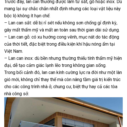
Trước đây, lan can thường được làm từ sắt, gỗ hoặc inox. Dù
mang lại sự chắc chắn nhất định nhưng các loại vật liệu này
bộc lộ không ít hạn chế:
– Lan can sắt: dễ bị rỉ sét nếu không sơn chống gỉ định kỳ,
gây mất thẩm mỹ và mất an toàn sau thời gian dài sử dụng.
– Lan can gỗ: có xu hướng cong vênh, mục nát do tác động
của thời tiết, đặc biệt trong điều kiện khí hậu nóng ẩm tại
Việt Nam.
– Lan can inox: dù bền nhưng thường thiếu tính thẩm mỹ hiện
đại, dễ tạo cảm giác lạnh lẽo trong không gian sống.
Trong bối cảnh đó, lan can kính cường lực ra đời như một làn
gió mới, không chỉ thay thế mà còn nâng tầm giá trị kiến trúc
cho các công trình nhà ở, chung cư, biệt thự hay cả các tòa
nhà công sở.