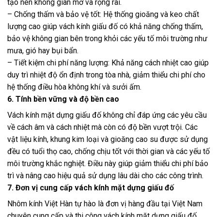
tạo nên không gian mở và rộng rãi.
– Chống thấm và bảo vệ tốt: Hệ thống gioăng và keo chất
lượng cao giúp vách kính giấu đố có khả năng chống thấm,
bảo vệ không gian bên trong khỏi các yếu tố môi trường như
mưa, gió hay bụi bẩn.
– Tiết kiệm chi phí năng lượng: Khả năng cách nhiệt cao giúp
duy trì nhiệt độ ổn định trong tòa nhà, giảm thiểu chi phí cho
hệ thống điều hòa không khí và sưởi ấm.
6. Tính bền vững và độ bền cao
Vách kính mặt dựng giấu đố không chỉ đáp ứng các yêu cầu
về cách âm và cách nhiệt mà còn có độ bền vượt trội. Các
vật liệu kính, khung kim loại và gioăng cao su được sử dụng
đều có tuổi thọ cao, chống chịu tốt với thời gian và các yếu tố
môi trường khắc nghiệt. Điều này giúp giảm thiểu chi phí bảo
trì và nâng cao hiệu quả sử dụng lâu dài cho các công trình.
7. Đơn vị cung cấp vách kính mặt dựng giấu đố
Nhôm kính Việt Hàn tự hào là đơn vị hàng đầu tại Việt Nam
chuyên cung cấp và thi công vách kính mặt dựng giấu đố.