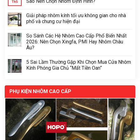
Sao Nên Chọn Nhôm Định Hình?
Th5
Giải pháp nhôm kính tối ưu không gian cho nhà
phố và chung cư hiện đại
So Sánh Các Hệ Nhôm Cao Cấp Phổ Biến Nhất
2026: Nên Chọn Xingfa, PMI Hay Nhôm Châu
Âu?
5 Sai Lầm Thường Gặp Khi Chọn Mua Cửa Nhôm
Kính Phóng Gia Chủ “Mất Tiền Oan”
PHỤ KIỆN NHÔM CAO CẤP