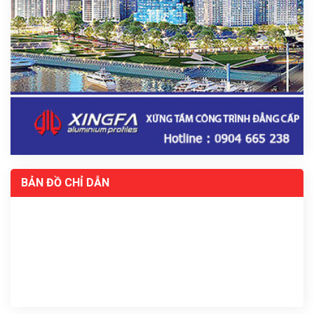
BẢN ĐỒ CHỈ DẪN