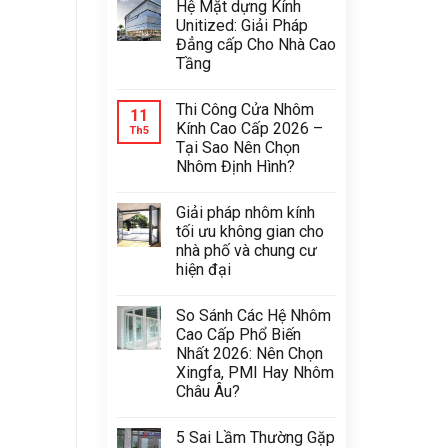
Hệ Mặt dựng Kính
Unitized: Giải Pháp
Đẳng cấp Cho Nhà Cao
Tầng
Thi Công Cửa Nhôm
11
Kính Cao Cấp 2026 –
Th5
Tại Sao Nên Chọn
Nhôm Định Hình?
Giải pháp nhôm kính
tối ưu không gian cho
nhà phố và chung cư
hiện đại
So Sánh Các Hệ Nhôm
Cao Cấp Phổ Biến
Nhất 2026: Nên Chọn
Xingfa, PMI Hay Nhôm
Châu Âu?
5 Sai Lầm Thường Gặp