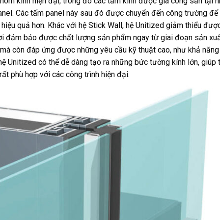
hôm kính hiện đại, trong đó các tấm kính được gia công sẵn tại n
panel. Các tấm panel này sau đó được chuyển đến công trường để
à hiệu quả hơn. Khác với hệ Stick Wall, hệ Unitized giảm thiểu đượ
hời đảm bảo được chất lượng sản phẩm ngay từ giai đoạn sản xuấ
ỹ mà còn đáp ứng được những yêu cầu kỹ thuật cao, như khả năng
hệ Unitized có thể dễ dàng tạo ra những bức tường kính lớn, giúp 
ất phù hợp với các công trình hiện đại.