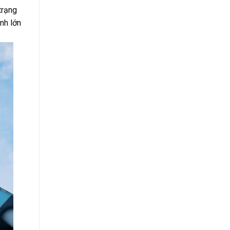
trạng
ình lớn