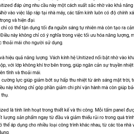
nitized đáp ứng nhu cầu này một cách xuất sắc nhờ vào khả năng 
ờ vào việc lắp ráp tại nhà máy, các tấm kính luôn có độ chính xá
trọng và hiện đại.
 chỉ có thể tận dụng tối đa nguồn sáng tự nhiên mà còn tạo ra cả
 Điều này không chỉ có ý nghĩa trong việc tối ưu hóa năng lượng, 
c thoải mái cho người sử dụng.
 và hiệu quả năng lượng. Vách kính hệ Unitized nổi bật nhờ vào k
hộp, với lớp không khí trơ bên trong, giúp ngăn cản sự truyền nhiệ
n tĩnh và thoải mái.
 cường lực giúp giảm bớt sự hấp thu nhiệt từ ánh sáng mặt trời, 
iều này không chỉ góp phần giảm chi phí vận hành mà còn giúp bả
 thụ.
d là tính linh hoạt trong thiết kế và thi công. Mỗi tấm panel đư
t lượng sản phẩm ngay từ đầu và giảm thiểu rủi ro trong quá trình
ó thể áp dụng cho nhiều loại công trình khác nhau, từ các tòa nhà 
dụng.