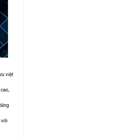
ưu việt
 cao,
 tăng
 với