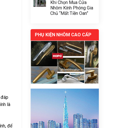
Khi Chọn Mua Cửa
Nhôm Kính Phóng Gia
Chủ “Mất Tiền Oan”
PHỤ KIỆN NHÔM CAO CẤP
n đáp
ính là
ính, để