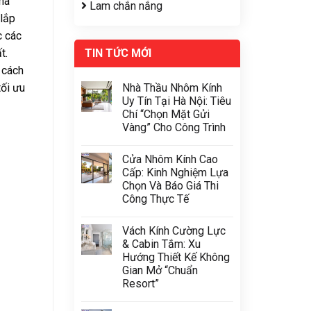
hà
Lam chắn nắng
 lắp
c các
t.
TIN TỨC MỚI
 cách
tối ưu
Nhà Thầu Nhôm Kính
Uy Tín Tại Hà Nội: Tiêu
Chí “Chọn Mặt Gửi
Vàng” Cho Công Trình
Cửa Nhôm Kính Cao
Cấp: Kinh Nghiệm Lựa
Chọn Và Báo Giá Thi
Công Thực Tế
Vách Kính Cường Lực
& Cabin Tắm: Xu
Hướng Thiết Kế Không
Gian Mở “Chuẩn
Resort”