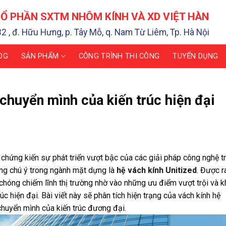
Ổ PHẦN SXTM NHÔM KÍNH VÀ XD VIỆT HÀN
32 , đ. Hữu Hưng, p. Tây Mỗ, q. Nam Từ Liêm, Tp. Hà Nội
OG
SẢN PHẨM
CÔNG TRÌNH THI CÔNG
TUYỂN DỤNG
 chuyển mình của kiến trúc hiện đại
ã chứng kiến sự phát triển vượt bậc của các giải pháp công nghệ t
áng chú ý trong ngành mặt dựng là
hệ vách kính Unitized
. Được r
chóng chiếm lĩnh thị trường nhờ vào những ưu điểm vượt trội và k
úc hiện đại. Bài viết này sẽ phân tích hiện trạng của vách kính hệ
huyển mình của kiến trúc đương đại.