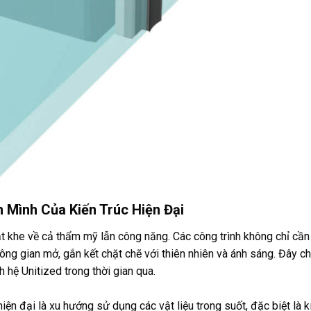
n Mình Của Kiến Trúc Hiện Đại
ắt khe về cả thẩm mỹ lẫn công năng. Các công trình không chỉ cầ
g gian mở, gắn kết chặt chẽ với thiên nhiên và ánh sáng. Đây ch
 hệ Unitized trong thời gian qua.
iện đại là xu hướng sử dụng các vật liệu trong suốt, đặc biệt là k