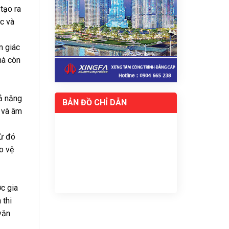
tạo ra
c và
m giác
mà còn
hả năng
BẢN ĐỒ CHỈ DẪN
t và âm
từ đó
o vệ
ợc gia
 thi
văn