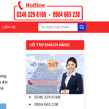
Tìm
LIÊN HỆ
kiếm:
HỖ TRỢ KHÁCH HÀNG
rong
a đời
hả
0246 329 6168
0904 665 238