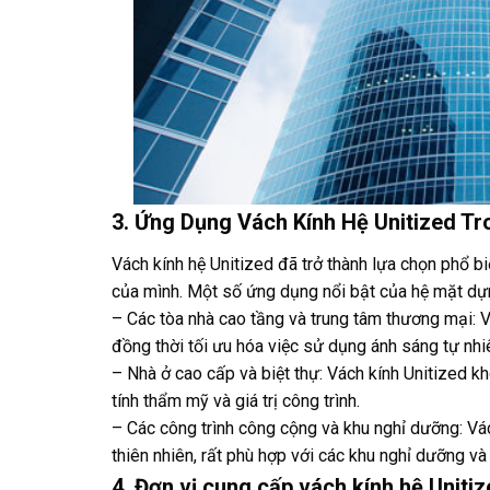
3. Ứng Dụng Vách Kính Hệ Unitized Tr
Vách kính hệ Unitized đã trở thành lựa chọn phổ bi
của mình. Một số ứng dụng nổi bật của hệ mặt dự
– Các tòa nhà cao tầng và trung tâm thương mại: V
đồng thời tối ưu hóa việc sử dụng ánh sáng tự nhi
– Nhà ở cao cấp và biệt thự: Vách kính Unitized 
tính thẩm mỹ và giá trị công trình.
– Các công trình công cộng và khu nghỉ dưỡng: Vác
thiên nhiên, rất phù hợp với các khu nghỉ dưỡng v
4. Đơn vị cung cấp vách kính hệ Unitiz