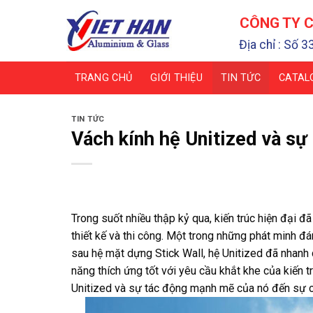
Chuyển
CÔNG TY C
đến
nội
Địa chỉ : Số 3
dung
TRANG CHỦ
GIỚI THIỆU
TIN TỨC
CATAL
TIN TỨC
Vách kính hệ Unitized và sự
Trong suốt nhiều thập kỷ qua, kiến trúc hiện đại đ
thiết kế và thi công. Một trong những phát minh đ
sau hệ mặt dựng Stick Wall, hệ Unitized đã nhanh 
năng thích ứng tốt với yêu cầu khắt khe của kiến tr
Unitized và sự tác động mạnh mẽ của nó đến sự c