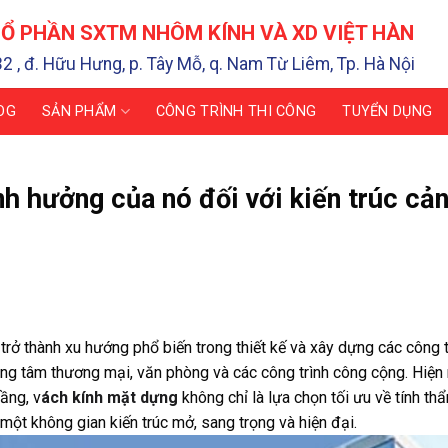
Ổ PHẦN SXTM NHÔM KÍNH VÀ XD VIỆT HÀN
32 , đ. Hữu Hưng, p. Tây Mỗ, q. Nam Từ Liêm, Tp. Hà Nội
OG
SẢN PHẨM
CÔNG TRÌNH THI CÔNG
TUYỂN DỤNG
h hưởng của nó đối với kiến trúc cả
rở thành xu hướng phổ biến trong thiết kế và xây dựng các công t
trung tâm thương mại, văn phòng và các công trình công cộng. Hiện 
ầng, v
ách kính mặt dựng
không chỉ là lựa chọn tối ưu về tính t
một không gian kiến trúc mở, sang trọng và hiện đại.