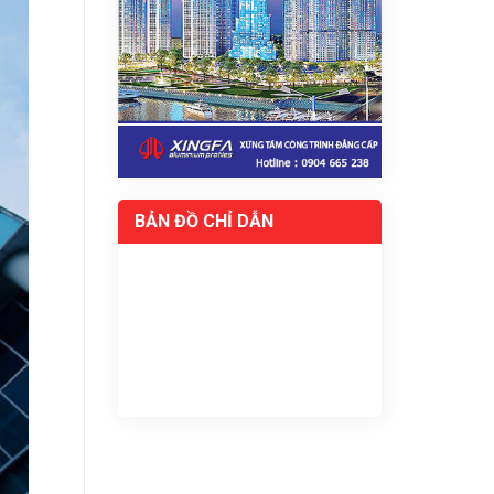
BẢN ĐỒ CHỈ DẪN