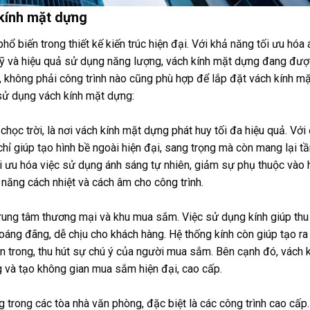
 kính mặt dựng
ổ biến trong thiết kế kiến trúc hiện đại. Với khả năng tối ưu hóa 
m mỹ và hiệu quả sử dụng năng lượng, vách kính mặt dựng đang đư
ên, không phải công trình nào cũng phù hợp để lắp đặt vách kính m
sử dụng vách kính mặt dựng:
chọc trời, là nơi vách kính mặt dựng phát huy tối đa hiệu quả. Với
 chỉ giúp tạo hình bề ngoài hiện đại, sang trọng mà còn mang lại t
tối ưu hóa việc sử dụng ánh sáng tự nhiên, giảm sự phụ thuộc vào 
 năng cách nhiệt và cách âm cho công trình.
trung tâm thương mại và khu mua sắm. Việc sử dụng kính giúp thu
oáng đãng, dễ chịu cho khách hàng. Hệ thống kính còn giúp tạo ra
n trong, thu hút sự chú ý của người mua sắm. Bên cạnh đó, vách 
g và tạo không gian mua sắm hiện đại, cao cấp.
rong các tòa nhà văn phòng, đặc biệt là các công trình cao cấp