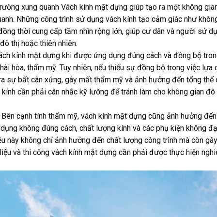
trường xung quanh Vách kính mặt dựng giúp tạo ra một không gia
quanh. Những công trình sử dụng vách kính tạo cảm giác như khôn
 đồng thời cung cấp tầm nhìn rộng lớn, giúp cư dân và người sử d
đô thị hoặc thiên nhiên.
 Vách kính mặt dựng khi được ứng dụng đúng cách và đồng bộ tro
ài hòa, thẩm mỹ. Tuy nhiên, nếu thiếu sự đồng bộ trong việc lựa 
ạo ra sự bất cân xứng, gây mất thẩm mỹ và ảnh hưởng đến tổng thể
 kính cần phải cân nhắc kỹ lưỡng để tránh làm cho không gian đô t
h Bên cạnh tính thẩm mỹ, vách kính mặt dựng cũng ảnh hưởng đế
ử dụng không đúng cách, chất lượng kính và các phụ kiện không đạ
iều này không chỉ ảnh hưởng đến chất lượng công trình mà còn gâ
 liệu và thi công vách kính mặt dựng cần phải được thực hiện ngh