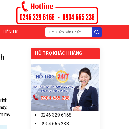
Tìm
LIÊN HỆ
kiếm:
HỖ TRỢ KHÁCH HÀNG
nh
rình
nay,
hẩm mỹ
0246 329 6168
0904 665 238