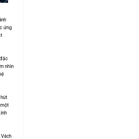
ánh
ợc ứng
ặt
 đặc
ầm nhìn
hệ
 hút
 một
kính
. Vách