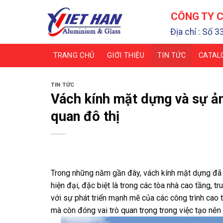
Chuyển
CÔNG TY C
đến
nội
Địa chỉ : Số 3
dung
TRANG CHỦ
GIỚI THIỆU
TIN TỨC
CATAL
TIN TỨC
Vách kính mặt dựng và sự ản
quan đô thị
Trong những năm gần đây, vách kính mặt dựng đã t
hiện đại, đặc biệt là trong các tòa nhà cao tầng, 
với sự phát triển mạnh mẽ của các công trình cao t
mà còn đóng vai trò quan trọng trong việc tạo nên 