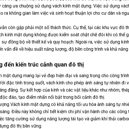
 càng ưa chuộng sử dụng vách kính mặt dựng. Việc sử dụng vách
ạo ra không gian làm việc và sinh hoạt thuận lợi cho cư dân và ng
vẫn còn gặp phải một số thách thức. Cụ thể, tại các khu vực đô th
 vách kính mặt dựng không được kiểm soát chặt chẽ đôi khi có thể 
sự đồng bộ về thiết kế và quy hoạch. Ngoài ra, việc sử dụng kín
n vấn đề về hiệu suất năng lượng, độ bền công trình và khả năng
g đến kiến trúc cảnh quan đô thị
 mặt dựng mang lại vẻ đẹp hiện đại và sang trọng cho công trình
 Với đặc tính trong suốt, vách kính cho phép ánh sáng tự nhiên đi 
áng đãng. Sự kết hợp của kính và các vật liệu khác như nhôm, thé
n độc đáo, tạo điểm nhấn nổi bật trong bối cảnh đô thị.
lượng Vách kính mặt dựng có khả năng tối ưu hóa ánh sáng tự nhi
áng. Điều này không chỉ tiết kiệm chi phí vận hành cho các công t
ệc tăng cường sử dụng năng lượng tái tạo và giảm khí thải carbo
dựng đô thị bền vững.