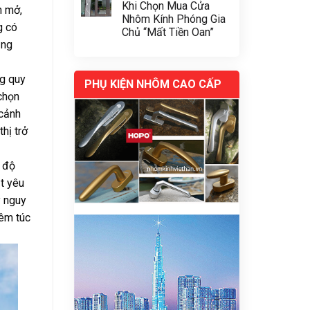
Khi Chọn Mua Cửa
n mở,
Nhôm Kính Phóng Gia
g có
Chủ “Mất Tiền Oan”
ụng
ng quy
PHỤ KIỆN NHÔM CAO CẤP
chọn
 cảnh
hị trở
n độ
t yêu
y nguy
iêm túc