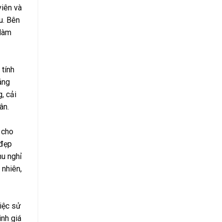
viên và
u. Bên
 làm
 tính
áng
, cải
ân.
 cho
 đẹp
hu nghỉ
 nhiên,
iệc sử
inh giá