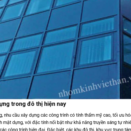
ựng trong đô thị hiện nay
g, nhu cầu xây dựng các công trình có tính thẩm mỹ cao, tối ưu h
h mặt dựng, với đặc tính nổi bật như khả năng truyền sáng tự nhi
 các công trình hiện đại. Đặc biệt, các khu đô thị, khu vực trung tâ