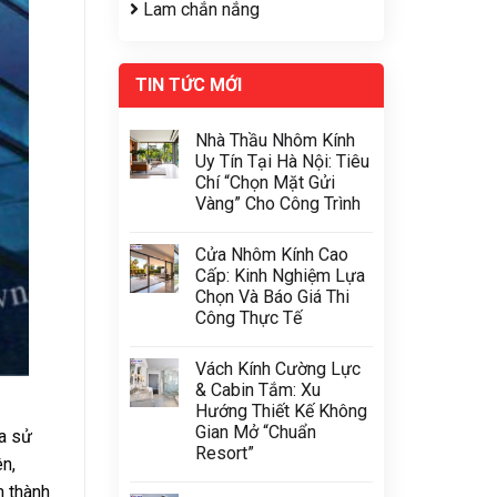
Lam chắn nắng
TIN TỨC MỚI
Nhà Thầu Nhôm Kính
Uy Tín Tại Hà Nội: Tiêu
Chí “Chọn Mặt Gửi
Vàng” Cho Công Trình
Cửa Nhôm Kính Cao
Cấp: Kinh Nghiệm Lựa
Chọn Và Báo Giá Thi
Công Thực Tế
Vách Kính Cường Lực
& Cabin Tắm: Xu
Hướng Thiết Kế Không
Gian Mở “Chuẩn
óa sử
Resort”
ên,
m thành