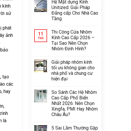
Hệ Mặt dựng Kính
 kính
Unitized: Giải Pháp
Đẳng cấp Cho Nhà Cao
ười sử
Tầng
ị phát
Thi Công Cửa Nhôm
11
gây ảnh
Kính Cao Cấp 2026 –
Th5
h
Tại Sao Nên Chọn
Nhôm Định Hình?
 bảo
Giải pháp nhôm kính
tối ưu không gian cho
nhà phố và chung cư
, tạo
hiện đại
vào các
p, hay
So Sánh Các Hệ Nhôm
Cao Cấp Phổ Biến
Nhất 2026: Nên Chọn
ên,
Xingfa, PMI Hay Nhôm
rình
Châu Âu?
n là
5 Sai Lầm Thường Gặp