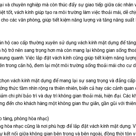
đại và chuyên nghiệp mà còn thúc đẩy sự giao tiếp giữa các nhân 
ệt tốt, vách kính giúp tạo ra môi trường làm việc thoải mái, dễ chị
 cho các văn phòng, giúp tiết kiệm năng lượng và tăng năng suất
căn hộ cao cấp thường xuyên sử dụng vách kính mặt dựng để tăng
ăn hộ trở nên sang trọng hơn mà còn mang lại không gian sống tho
 xung quanh. Việc lắp đặt vách kính cũng giúp tiết kiệm năng lượng
bên trong căn hộ, đem lại một môi trường sống thoải mái cho cư d
chọn vách kính mặt dựng để mang lại sự sang trọng và đẳng cấp
ởng thức tầm nhìn rộng ra thiên nhiên, biển cả hay các cảnh quan
m chi phí bảo trì và duy trì không gian thoải mái, hiện đại. Các k
g đến cho khách hàng một không gian thư giãn, gần gũi với thiên
ảo tàng, phòng hòa nhạc)
ng hòa nhạc cũng là nơi phù hợp để lắp đặt vách kính mặt dựng. V
ự kết nối giữa không gian bên trong và bên ngoài, đồng thời tôn v