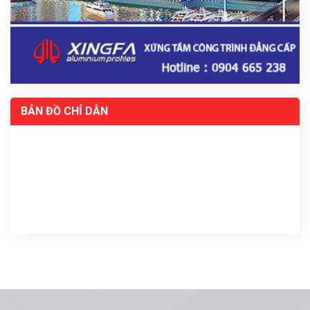
BẢN ĐỒ CHỈ DẪN